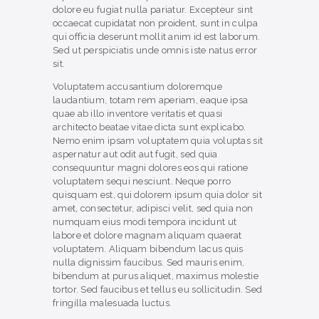
dolore eu fugiat nulla pariatur. Excepteur sint
occaecat cupidatat non proident, sunt in culpa
qui officia deserunt mollit anim id est laborum.
Sed ut perspiciatis unde omnis iste natus error
sit.
Voluptatem accusantium doloremque
laudantium, totam rem aperiam, eaque ipsa
quae ab illo inventore veritatis et quasi
architecto beatae vitae dicta sunt explicabo.
Nemo enim ipsam voluptatem quia voluptas sit
aspernatur aut odit aut fugit, sed quia
consequuntur magni dolores eos qui ratione
voluptatem sequi nesciunt. Neque porro
quisquam est, qui dolorem ipsum quia dolor sit
amet, consectetur, adipisci velit, sed quia non
numquam eius modi tempora incidunt ut
labore et dolore magnam aliquam quaerat
voluptatem. Aliquam bibendum lacus quis
nulla dignissim faucibus. Sed mauris enim,
bibendum at purus aliquet, maximus molestie
tortor. Sed faucibus et tellus eu sollicitudin. Sed
fringilla malesuada luctus.